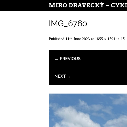
MIRO DRAVECKÝ – CYK
IMG_6760
Published
11th June 2023
at
1855 × 1391
in
15.
← PREVIOUS
NEXT →