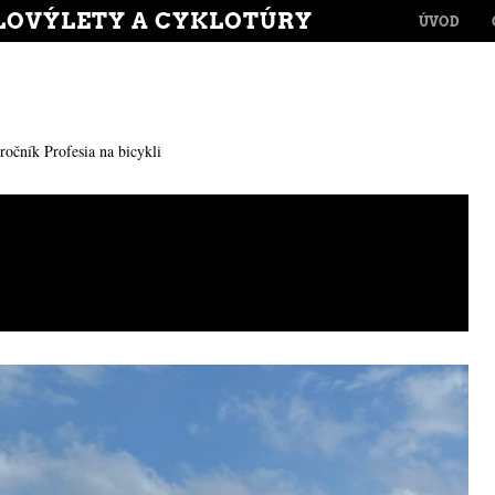
MENU
LOVÝLETY A CYKLOTÚRY
SKIP TO CONT
ÚVOD
 ročník Profesia na bicykli