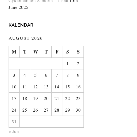
Cyklomaratón Šamorín – Jasná
15th
June 2025
KALENDÁR
AUGUST 2026
M
T
W
T
F
S
S
1
2
3
4
5
6
7
8
9
10
11
12
13
14
15
16
17
18
19
20
21
22
23
24
25
26
27
28
29
30
31
« Jun