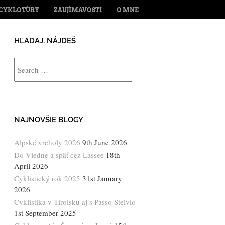
ENT
CYKLOTÚRY
ZAUJÍMAVOSTI
O MNE
HĽADAJ, NÁJDEŠ
Search
NAJNOVŠIE BLOGY
Alpské vrcholy 2026
9th June 2026
Do Viedne a späť cez Lassee
18th
April 2026
Cyklistický rok 2025
31st January
2026
Cyklistika v Tirolsku aj s Passo Stelvio
1st September 2025