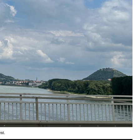
ent
.