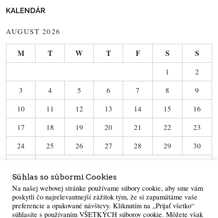
KALENDÁR
AUGUST 2026
M
T
W
T
F
S
S
1
2
3
4
5
6
7
8
9
10
11
12
13
14
15
16
17
18
19
20
21
22
23
24
25
26
27
28
29
30
31
Súhlas so súbormi Cookies
« Jun
Na našej webovej stránke používame súbory cookie, aby sme vám
poskytli čo najrelevantnejší zážitok tým, že si zapamätáme vaše
preferencie a opakované návštevy. Kliknutím na „Prijať všetko“
súhlasíte s používaním VŠETKÝCH súborov cookie. Môžete však