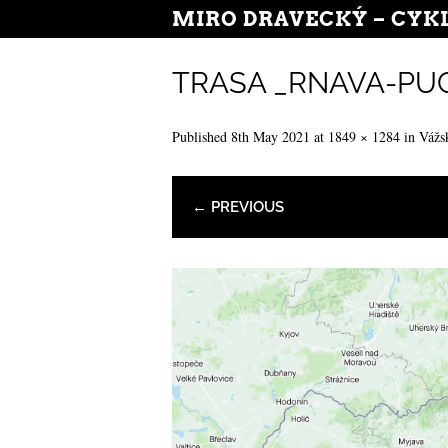
MIRO DRAVECKÝ – CYK
TRASA _RNAVA-PU
Published
8th May 2021
at
1849 × 1284
in
Vážs
← PREVIOUS