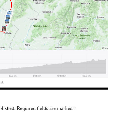
ent
.
blished.
Required fields are marked
*