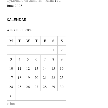
Cyklomaratón Šamorín – Jasná
15th
June 2025
KALENDÁR
AUGUST 2026
M
T
W
T
F
S
S
1
2
3
4
5
6
7
8
9
10
11
12
13
14
15
16
17
18
19
20
21
22
23
24
25
26
27
28
29
30
31
« Jun