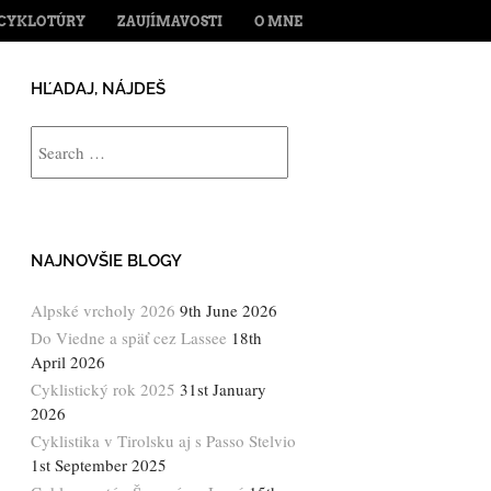
ENT
CYKLOTÚRY
ZAUJÍMAVOSTI
O MNE
HĽADAJ, NÁJDEŠ
Search
NAJNOVŠIE BLOGY
Alpské vrcholy 2026
9th June 2026
Do Viedne a späť cez Lassee
18th
April 2026
Cyklistický rok 2025
31st January
2026
Cyklistika v Tirolsku aj s Passo Stelvio
1st September 2025