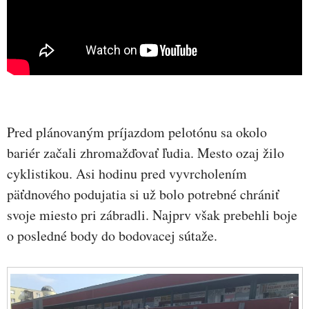
Pred plánovaným príjazdom pelotónu sa okolo
bariér začali zhromažďovať ľudia. Mesto ozaj žilo
cyklistikou. Asi hodinu pred vyvrcholením
päťdnového podujatia si už bolo potrebné chrániť
svoje miesto pri zábradli. Najprv však prebehli boje
o posledné body do bodovacej sútaže.