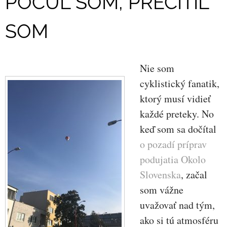
POČUL SOM, PRECÍTIL
SOM
Nie som
cyklistický fanatik,
ktorý musí vidieť
každé preteky. No
keď som sa dočítal
o pozadí príprav
podujatia Okolo
Slovenska
, začal
som vážne
uvažovať nad tým,
ako si tú atmosféru