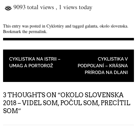
9093 total views
, 1 views today
This entry was posted in
Cyklotúry
and tagged
galanta
,
okolo slovenska
.
Bookmark the
permalink
.
POST NAVIGATION
CYKLISTIKA NA ISTRII –
CYKLISTIKA V
UMAG A PORTOROŽ
PODPOĽANÍ – KRÁSNA
PRÍRODA NA DLANI
3 THOUGHTS ON “
OKOLO SLOVENSKA
2018 – VIDEL SOM, POČUL SOM, PRECÍTIL
SOM
”