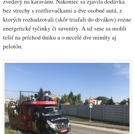
zvedavý na karavánu. Nakoniec sa zjavila dodávka
bez strechy s roztlievačkami a dve osobné autá, z
ktorých rozhadzovali (skôr triafali do divákov) rozne
energetické tyčinky či suveníry. A už sme sa mohli
tešiť na príchod úniku a o necelé dve minúty aj
pelotón.