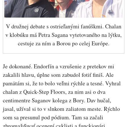
V družnej debate s ostrieľanými fanúškmi. Chalan
v klobúku má Petra Sagana vytetovaného na lýtku,
cestuje za ním a Borou po celej Európe.
Je dokonané. Endorfín a vzrušenie z pretekov mi
zakalili hlavu, úplne som zabudol fotiť finiš. Ale
pamätám si, že to bolo veľmi rýchle a tesné. Vyhral
chalan z Quick-Step Floors, za nim asi o dva
centimentre Saganov kolega z Bory. Dav hučal,
jasal, užíval si to v slnkom zaliatom meste. Rýchlo
som sa presunul pod pódium. Tam sa začali
zhromažďovať ocenení cyklisti a funckionári.