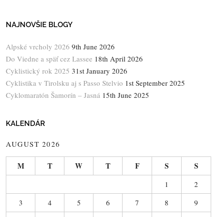
NAJNOVŠIE BLOGY
Alpské vrcholy 2026
9th June 2026
Do Viedne a späť cez Lassee
18th April 2026
Cyklistický rok 2025
31st January 2026
Cyklistika v Tirolsku aj s Passo Stelvio
1st September 2025
Cyklomaratón Šamorín – Jasná
15th June 2025
KALENDÁR
AUGUST 2026
M
T
W
T
F
S
S
1
2
3
4
5
6
7
8
9