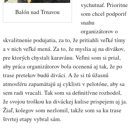
vychutnať. Prioritne
Balón nad Trnavou
som chcel podporiť
snahu
organizátorov o
skvalitnenie podujatia, za to, že pritiahli veľké tímy
a v nich veľké mená. Za to, že myslia aj na divákov,
pre ktorých chystali karavánu. Veľmi som si prial,
aby práca organizátorov bola ocenená aj tak, že po
trase pretekov budú diváci. A že si tú úžasnú
atmosféru zapamätajú aj cyklisti v pelotóne, aby sa
sem radi vracali. Tak som sa definitívne rozhodol,
že svojou troškou ku diváckej kulise prispejem aj ja.
Žiaľ, kolegov som nezlomil, takže som sa ku trase
štvrtej etapy vybral sám.