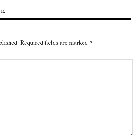
ent
.
blished.
Required fields are marked
*