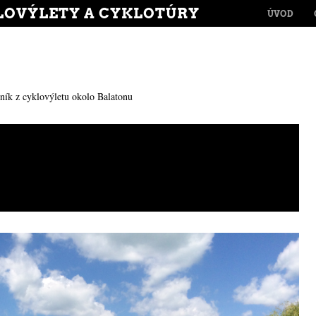
MENU
LOVÝLETY A CYKLOTÚRY
SKIP TO CONT
ÚVOD
ník z cyklovýletu okolo Balatonu