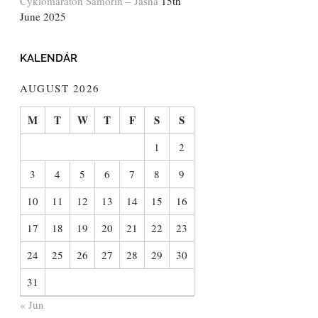
Cyklomaratón Šamorín – Jasná
15th
June 2025
KALENDÁR
AUGUST 2026
M
T
W
T
F
S
S
1
2
3
4
5
6
7
8
9
10
11
12
13
14
15
16
17
18
19
20
21
22
23
24
25
26
27
28
29
30
31
« Jun