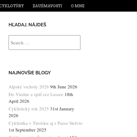
ENT
CYKLOTÚRY
ZAUJÍMAVOSTI
O MNE
HĽADAJ, NÁJDEŠ
Search
NAJNOVŠIE BLOGY
Alpské vrcholy 2026
9th June 2026
Do Viedne a späť cez Lassee
18th
April 2026
Cyklistický rok 2025
31st January
2026
Cyklistika v Tirolsku aj s Passo Stelvio
1st September 2025