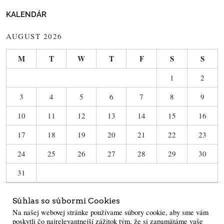
KALENDÁR
AUGUST 2026
M
T
W
T
F
S
S
1
2
3
4
5
6
7
8
9
10
11
12
13
14
15
16
17
18
19
20
21
22
23
24
25
26
27
28
29
30
31
« Jun
Súhlas so súbormi Cookies
Na našej webovej stránke používame súbory cookie, aby sme vám
poskytli čo najrelevantnejší zážitok tým, že si zapamätáme vaše