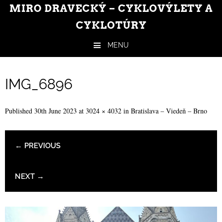
MIRO DRAVECKÝ – CYKLOVÝLETY A
CYKLOTÚRY
MENU
Skip to content
IMG_6896
Published
30th June 2023
at
3024 × 4032
in
Bratislava – Viedeň – Brno
← PREVIOUS
NEXT →