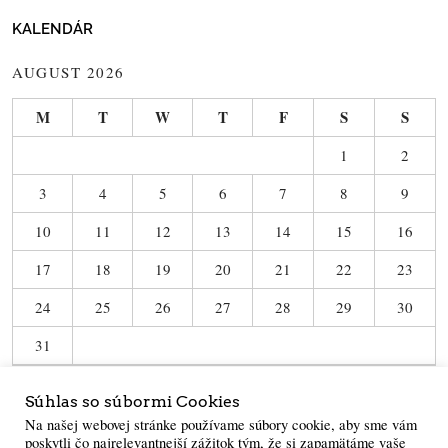
KALENDÁR
AUGUST 2026
M
T
W
T
F
S
S
1
2
3
4
5
6
7
8
9
10
11
12
13
14
15
16
17
18
19
20
21
22
23
24
25
26
27
28
29
30
31
« Jun
Súhlas so súbormi Cookies
Na našej webovej stránke používame súbory cookie, aby sme vám
poskytli čo najrelevantnejší zážitok tým, že si zapamätáme vaše