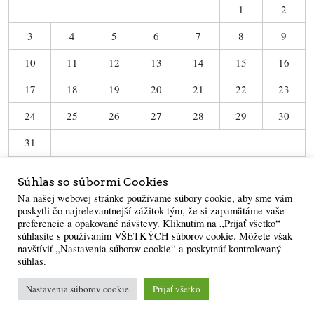
1
2
3
4
5
6
7
8
9
10
11
12
13
14
15
16
17
18
19
20
21
22
23
24
25
26
27
28
29
30
31
« Jun
Súhlas so súbormi Cookies
Na našej webovej stránke používame súbory cookie, aby sme vám
poskytli čo najrelevantnejší zážitok tým, že si zapamätáme vaše
preferencie a opakované návštevy. Kliknutím na „Prijať všetko“
súhlasíte s používaním VŠETKÝCH súborov cookie. Môžete však
navštíviť „Nastavenia súborov cookie“ a poskytnúť kontrolovaný
súhlas.
Powered by
WordPress
·
Built with
Untitled
Nastavenia súborov cookie
Prijať všetko