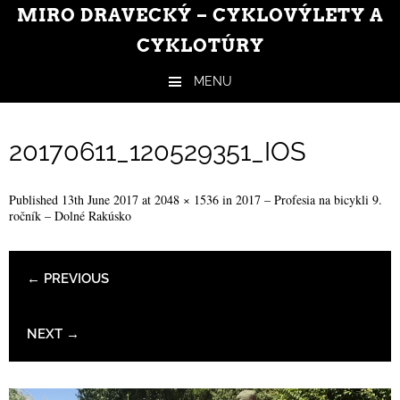
MIRO DRAVECKÝ – CYKLOVÝLETY A
CYKLOTÚRY
MENU
Skip to content
20170611_120529351_IOS
Published
13th June 2017
at
2048 × 1536
in
2017 – Profesia na bicykli 9.
ročník – Dolné Rakúsko
← PREVIOUS
NEXT →