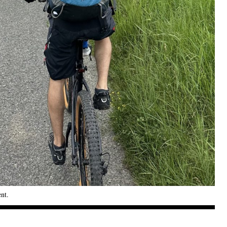
ent
.