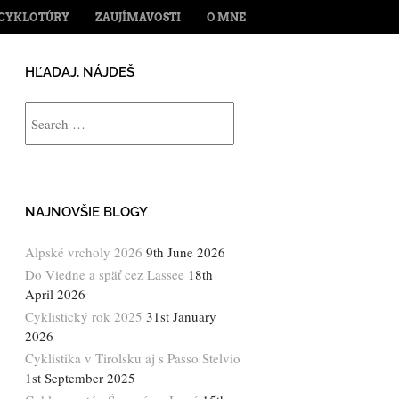
ENT
CYKLOTÚRY
ZAUJÍMAVOSTI
O MNE
HĽADAJ, NÁJDEŠ
Search
NAJNOVŠIE BLOGY
Alpské vrcholy 2026
9th June 2026
Do Viedne a späť cez Lassee
18th
April 2026
Cyklistický rok 2025
31st January
2026
Cyklistika v Tirolsku aj s Passo Stelvio
1st September 2025