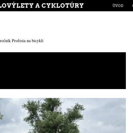
MENU
LOVÝLETY A CYKLOTÚRY
SKIP TO CONT
ÚVOD
 ročník Profesia na bicykli