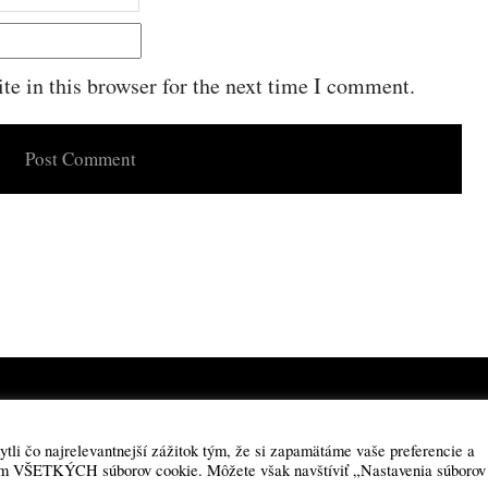
e in this browser for the next time I comment.
Powered by
WordPress
·
Built with
Untitled
li čo najrelevantnejší zážitok tým, že si zapamätáme vaše preferencie a
aním VŠETKÝCH súborov cookie. Môžete však navštíviť „Nastavenia súborov