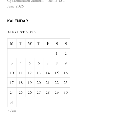
Cyklomaratón Šamorín – Jasná
15th
June 2025
KALENDÁR
AUGUST 2026
M
T
W
T
F
S
S
1
2
3
4
5
6
7
8
9
10
11
12
13
14
15
16
17
18
19
20
21
22
23
24
25
26
27
28
29
30
31
« Jun