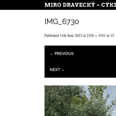
MIRO DRAVECKÝ – CYK
IMG_6730
Published
11th June 2023
at
2326 × 3101
in
15.
← PREVIOUS
NEXT →