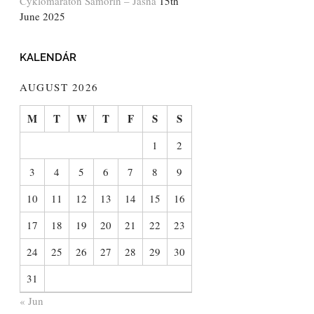
Cyklomaratón Šamorín – Jasná
15th
June 2025
KALENDÁR
AUGUST 2026
M
T
W
T
F
S
S
1
2
3
4
5
6
7
8
9
10
11
12
13
14
15
16
17
18
19
20
21
22
23
24
25
26
27
28
29
30
31
« Jun