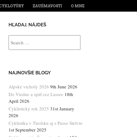
ENT
CYKLOTÚRY
ZAUJÍMAVOSTI
O MNE
HĽADAJ, NÁJDEŠ
Search
NAJNOVŠIE BLOGY
Alpské vrcholy 2026
9th June 2026
Do Viedne a späť cez Lassee
18th
April 2026
Cyklistický rok 2025
31st January
2026
Cyklistika v Tirolsku aj s Passo Stelvio
1st September 2025