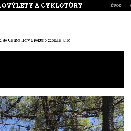
MENU
LOVÝLETY A CYKLOTÚRY
SKIP TO CONT
ÚVOD
 do Čiernej Hory a pokus o zdolanie Ćiro