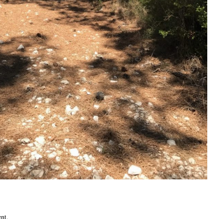
ent
.