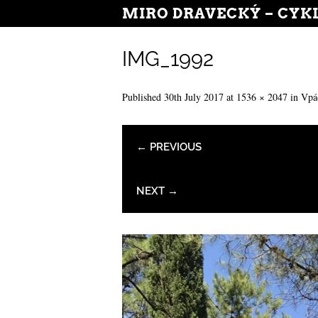
MIRO DRAVECKÝ – CYK
IMG_1992
Published
30th July 2017
at
1536 × 2047
in
Vpád
← PREVIOUS
NEXT →