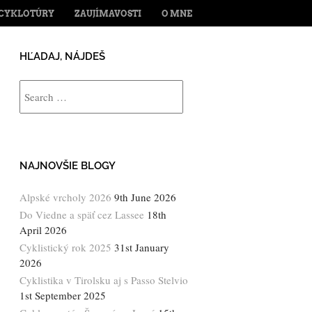
ENT
CYKLOTÚRY
ZAUJÍMAVOSTI
O MNE
HĽADAJ, NÁJDEŠ
Search
NAJNOVŠIE BLOGY
Alpské vrcholy 2026
9th June 2026
Do Viedne a späť cez Lassee
18th
April 2026
Cyklistický rok 2025
31st January
2026
Cyklistika v Tirolsku aj s Passo Stelvio
1st September 2025