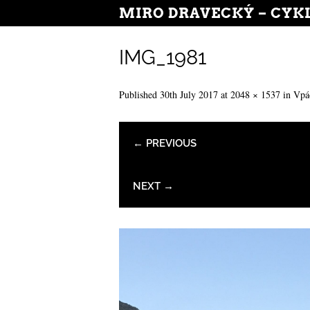
MIRO DRAVECKÝ – CYK
IMG_1981
Published
30th July 2017
at
2048 × 1537
in
Vpád
← PREVIOUS
NEXT →