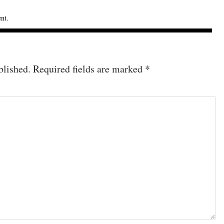
ent
.
blished.
Required fields are marked
*