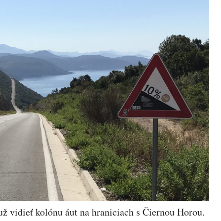
 vidieť kolónu áut na hraniciach s Čiernou Horou.