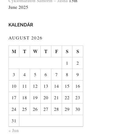
Cyklomaratón Šamorín – Jasná
15th
June 2025
KALENDÁR
AUGUST 2026
M
T
W
T
F
S
S
1
2
3
4
5
6
7
8
9
10
11
12
13
14
15
16
17
18
19
20
21
22
23
24
25
26
27
28
29
30
31
« Jun