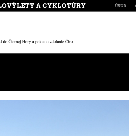
MENU
LOVÝLETY A CYKLOTÚRY
SKIP TO CONT
ÚVOD
 do Čiernej Hory a pokus o zdolanie Ćiro