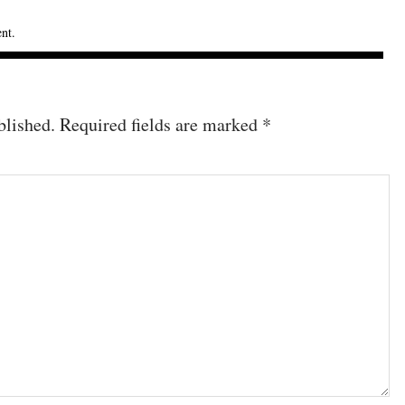
ent
.
blished.
Required fields are marked
*