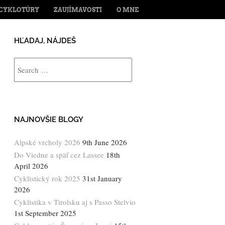
ENT
CYKLOTÚRY
ZAUJÍMAVOSTI
O MNE
HĽADAJ, NÁJDEŠ
Search
NAJNOVŠIE BLOGY
Alpské vrcholy 2026
9th June 2026
Do Viedne a späť cez Lassee
18th
April 2026
Cyklistický rok 2025
31st January
2026
Cyklistika v Tirolsku aj s Passo Stelvio
1st September 2025