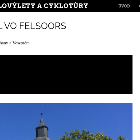
MENU
LOVÝLETY A CYKLOTÚRY
SKIP TO CONT
ÚVOD
 VO FELSOORS
hany a Veszprém