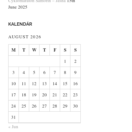
Cyklomaratón Šamorín – Jasná
15th
June 2025
KALENDÁR
AUGUST 2026
M
T
W
T
F
S
S
1
2
3
4
5
6
7
8
9
10
11
12
13
14
15
16
17
18
19
20
21
22
23
24
25
26
27
28
29
30
31
« Jun