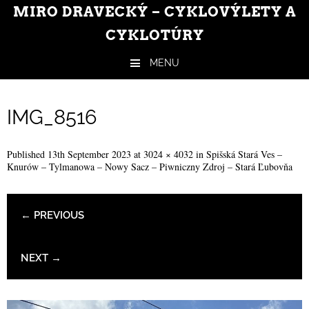
MIRO DRAVECKÝ – CYKLOVÝLETY A
CYKLOTÚRY
MENU
Skip to content
IMG_8516
Published
13th September 2023
at
3024 × 4032
in
Spišská Stará Ves –
Knurów – Tylmanowa – Nowy Sacz – Piwniczny Zdroj – Stará Ľubovňa
← PREVIOUS
NEXT →