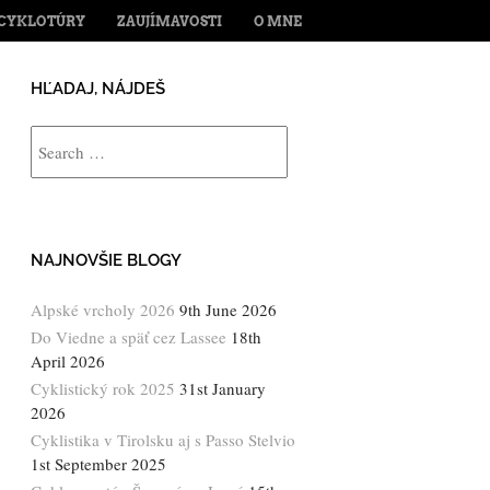
ENT
CYKLOTÚRY
ZAUJÍMAVOSTI
O MNE
HĽADAJ, NÁJDEŠ
Search
NAJNOVŠIE BLOGY
Alpské vrcholy 2026
9th June 2026
Do Viedne a späť cez Lassee
18th
April 2026
Cyklistický rok 2025
31st January
2026
Cyklistika v Tirolsku aj s Passo Stelvio
1st September 2025