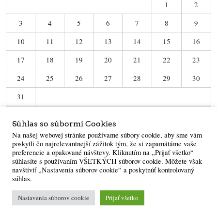
1
2
3
4
5
6
7
8
9
10
11
12
13
14
15
16
17
18
19
20
21
22
23
24
25
26
27
28
29
30
31
« Jun
Súhlas so súbormi Cookies
Na našej webovej stránke používame súbory cookie, aby sme vám
poskytli čo najrelevantnejší zážitok tým, že si zapamätáme vaše
preferencie a opakované návštevy. Kliknutím na „Prijať všetko“
súhlasíte s používaním VŠETKÝCH súborov cookie. Môžete však
navštíviť „Nastavenia súborov cookie“ a poskytnúť kontrolovaný
súhlas.
Powered by
WordPress
·
Built with
Untitled
Nastavenia súborov cookie
Prijať všetko