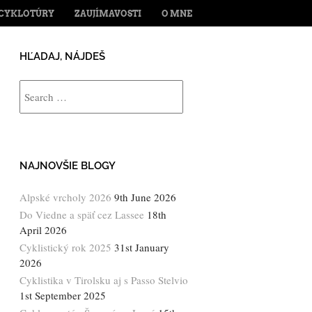
ENT
CYKLOTÚRY
ZAUJÍMAVOSTI
O MNE
HĽADAJ, NÁJDEŠ
Search
NAJNOVŠIE BLOGY
Alpské vrcholy 2026
9th June 2026
Do Viedne a späť cez Lassee
18th
April 2026
Cyklistický rok 2025
31st January
2026
Cyklistika v Tirolsku aj s Passo Stelvio
1st September 2025