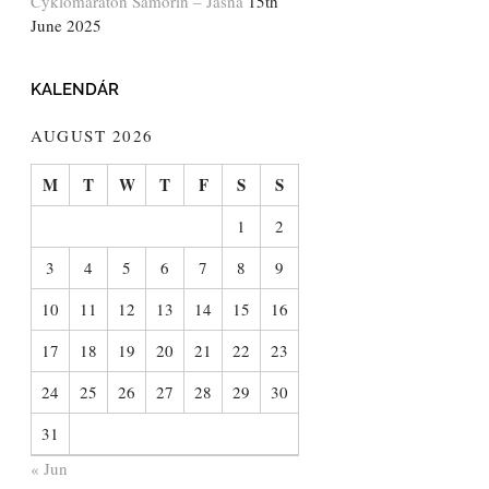
Cyklomaratón Šamorín – Jasná
15th
June 2025
KALENDÁR
AUGUST 2026
M
T
W
T
F
S
S
1
2
3
4
5
6
7
8
9
10
11
12
13
14
15
16
17
18
19
20
21
22
23
24
25
26
27
28
29
30
31
« Jun