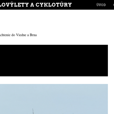
MENU
LOVÝLETY A CYKLOTÚRY
SKIP TO CONT
ÚVOD
achtenie do Viedne a Brna