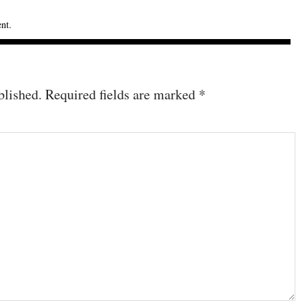
ent
.
blished.
Required fields are marked
*