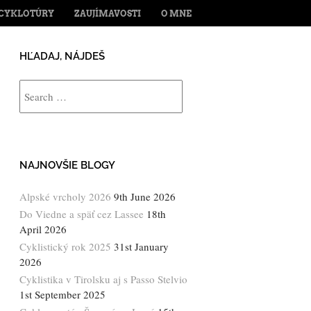
ENT
CYKLOTÚRY
ZAUJÍMAVOSTI
O MNE
HĽADAJ, NÁJDEŠ
Search
NAJNOVŠIE BLOGY
Alpské vrcholy 2026
9th June 2026
Do Viedne a späť cez Lassee
18th
April 2026
Cyklistický rok 2025
31st January
2026
Cyklistika v Tirolsku aj s Passo Stelvio
1st September 2025