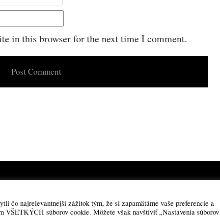
e in this browser for the next time I comment.
Powered by
WordPress
·
Built with
Untitled
li čo najrelevantnejší zážitok tým, že si zapamätáme vaše preferencie a
aním VŠETKÝCH súborov cookie. Môžete však navštíviť „Nastavenia súborov