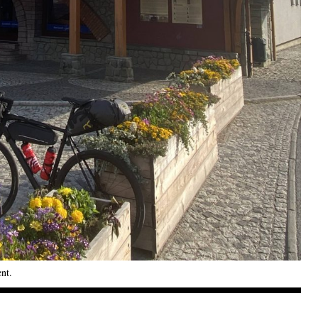
ent
.