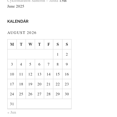
Cyklomaratón Šamorín – Jasná
15th
June 2025
KALENDÁR
AUGUST 2026
M
T
W
T
F
S
S
1
2
3
4
5
6
7
8
9
10
11
12
13
14
15
16
17
18
19
20
21
22
23
24
25
26
27
28
29
30
31
« Jun