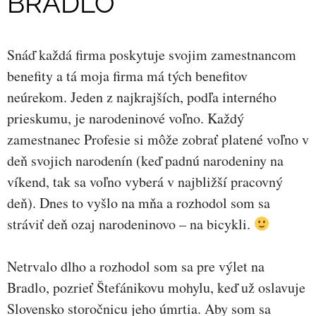
BRADLO
Snáď každá firma poskytuje svojim zamestnancom
benefity a tá moja firma má tých benefitov
neúrekom. Jeden z najkrajších, podľa interného
prieskumu, je narodeninové voľno. Každý
zamestnanec Profesie si môže zobrať platené voľno v
deň svojich narodenín (keď padnú narodeniny na
víkend, tak sa voľno vyberá v najbližší pracovný
deň). Dnes to vyšlo na mňa a rozhodol som sa
stráviť deň ozaj narodeninovo – na bicykli.
Netrvalo dlho a rozhodol som sa pre výlet na
Bradlo, pozrieť Štefánikovu mohylu, keď už oslavuje
Slovensko storočnicu jeho úmrtia. Aby som sa