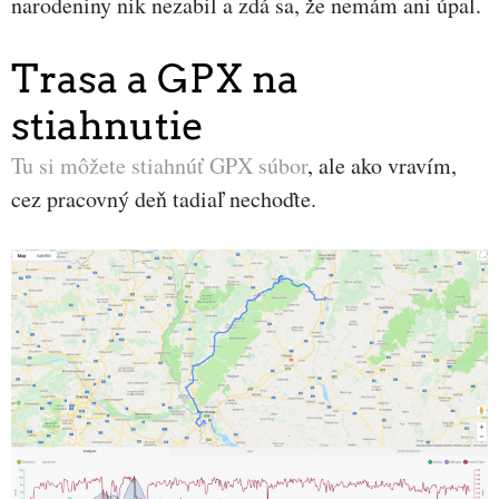
narodeniny nik nezabil a zdá sa, že nemám ani úpal.
Trasa a GPX na
stiahnutie
Tu si môžete stiahnúť GPX súbor
, ale ako vravím,
cez pracovný deň tadiaľ nechoďte.