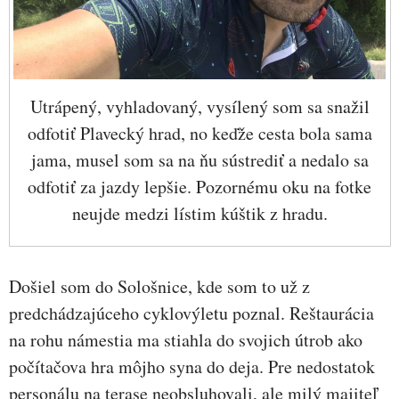
Utrápený, vyhladovaný, vysílený som sa snažil
odfotiť Plavecký hrad, no keďže cesta bola sama
jama, musel som sa na ňu sústrediť a nedalo sa
odfotiť za jazdy lepšie. Pozornému oku na fotke
neujde medzi lístim kúštik z hradu.
Došiel som do Sološnice, kde som to už z
predchádzajúceho cyklovýletu poznal. Reštaurácia
na rohu námestia ma stiahla do svojich útrob ako
počítačova hra môjho syna do deja. Pre nedostatok
personálu na terase neobsluhovali, ale milý majiteľ