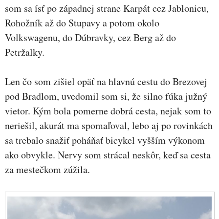
som sa ísť po západnej strane Karpát cez Jablonicu,
Rohožník až do Stupavy a potom okolo
Volkswagenu, do Dúbravky, cez Berg až do
Petržalky.
Len čo som zišiel opäť na hlavnú cestu do Brezovej
pod Bradlom, uvedomil som si, že silno fúka južný
vietor. Kým bola pomerne dobrá cesta, nejak som to
neriešil, akurát ma spomaľoval, lebo aj po rovinkách
sa trebalo snažiť poháňať bicykel vyšším výkonom
ako obvykle. Nervy som strácal neskôr, keď sa cesta
za mestečkom zúžila.