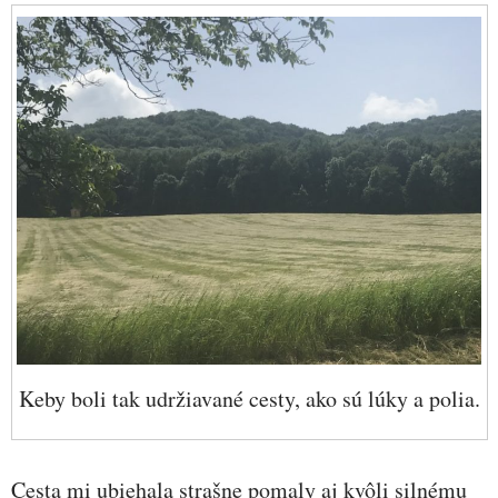
Keby boli tak udržiavané cesty, ako sú lúky a polia.
Cesta mi ubiehala strašne pomaly aj kvôli silnému