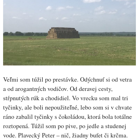
Veľmi som túžil po prestávke. Odýchnuť si od vetra
a od arogantných vodičov. Od deravej cesty,
stŕpnutých rúk a chodidiel. Vo vrecku som mal tri
tyčinky, ale boli nepoužiteľné, lebo som si v chvate
ráno zabalil tyčinky s čokoládou, ktorá bola totálne
roztopená. Túžil som po pive, po jedle a studenej
vode. Plavecký Peter – nič, žiadny bufet či krčma.