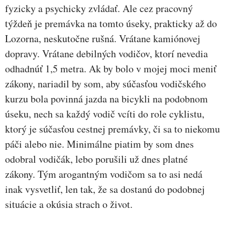
fyzicky a psychicky zvládať. Ale cez pracovný
týždeň je premávka na tomto úseky, prakticky až do
Lozorna, neskutočne rušná. Vrátane kamiónovej
dopravy. Vrátane debilných vodičov, ktorí nevedia
odhadnúť 1,5 metra. Ak by bolo v mojej moci meniť
zákony, nariadil by som, aby súčasťou vodičského
kurzu bola povinná jazda na bicykli na podobnom
úseku, nech sa každý vodič vcíti do role cyklistu,
ktorý je súčasťou cestnej premávky, či sa to niekomu
páči alebo nie. Minimálne piatim by som dnes
odobral vodičák, lebo porušili už dnes platné
zákony. Tým arogantným vodičom sa to asi nedá
inak vysvetliť, len tak, že sa dostanú do podobnej
situácie a okúsia strach o život.