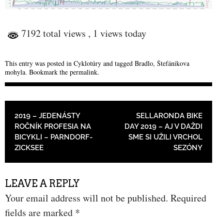
7192 total views
, 1 views today
This entry was posted in
Cyklotúry
and tagged
Bradlo
,
Štefánikova
mohyla
. Bookmark the
permalink
.
POST NAVIGATION
2019 – JEDENÁSTY
SELLARONDA BIKE
ROČNÍK PROFESIA NA
DAY 2019 – AJ V DAŽDI
BICYKLI – PARNDORF-
SME SI UŽILI VRCHOL
ZICKSEE
SEZÓNY
LEAVE A REPLY
Your email address will not be published.
Required
fields are marked
*