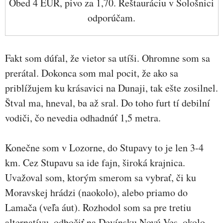
Obed 4 EUR, pivo za 1,70. Reštauráciu v Sološnici
odporúčam.
Fakt som dúfal, že vietor sa utíši. Ohromne som sa
prerátal. Dokonca som mal pocit, že ako sa
priblížujem ku krásavici na Dunaji, tak ešte zosilnel.
Štval ma, hneval, ba až sral. Do toho furt tí debilní
vodiči, čo nevedia odhadnúť 1,5 metra.
Konečne som v Lozorne, do Stupavy to je len 3-4
km. Cez Stupavu sa ide fajn, široká krajnica.
Uvažoval som, ktorým smerom sa vybrať, či ku
Moravskej hrádzi (naokolo), alebo priamo do
Lamača (veľa áut). Rozhodol som sa pre tretiu
alternatívu, odbočiť na Devínsku Novú Ves, okolo