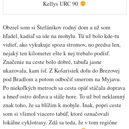
Kellys URC 90
Obzrel som si Štefánikov rodný dom a už som
hľadel, kadiaľ sa ide na mohylu. Tú už bolo kde-tu
vidieť, ako vykukuje spoza stromov, no predsa len,
nejaký ten kilometer ešte k nej trebalo podísť.
Značenie na ceste bolo dobré, tabuľa jasne
ukazovala, kam ísť. Z Košarisiek dolu do Brezovej
pod Bradlom a potom odbočiť smerom na Myjavu.
Po niekoľkých metroch sa cesta opäť stáčala doprava
a hneď ostro doľava a stále hore. To už bol neklamný
znak toho, že sa blížim k mohyle. Inak, popri ceste
som si všimol viacero tabúľ, ktoré označovali
lokálne cyklotrasy. Zdá sa teda, že v tom regióne