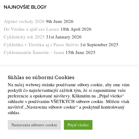
NAJNOVŠIE BLOGY
Alpské vrcholy 2026
9th June 2026
Do Viedne a späť cez Lassee
18th April 2026
Cyklistický rok 2025
31st January 2026
Cyklistika v Tirolsku aj s Passo Stelvio
1st September 2025
Cyklomaratón Šamorín – Jasná
15th June 2025
KALENDÁR
Súhlas so súbormi Cookies
AUGUST 2026
Na našej webovej stránke používame súbory cookie, aby sme vám
poskytli čo najrelevantnejší zážitok tým, že si zapamätáme vaše
preferencie a opakované návštevy. Kliknutím na „Prijať všetko“
M
T
W
T
F
S
S
súhlasíte s používaním VŠETKÝCH súborov cookie. Môžete však
navštíviť „Nastavenia súborov cookie“ a poskytnúť kontrolovaný
1
2
súhlas.
3
4
5
6
7
8
9
Nastavenia súborov cookie
Prijať všetko
10
11
12
13
14
15
16