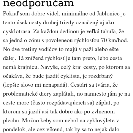
neodporúčam
Pokiaľ som dobre videl, minimálne od Jablonice je
tento úsek cesty druhej triedy označený aj ako
cysklotrasa. Za každou dedinou je veľká tabuľa, že
sa jedná o zónu s povoleneou rýchlosťou 70 km/hod.
No dve tretiny vodičov to majú v paži alebo ešte
ďalej. Tá znížená rýchlosť je tam preto, lebo cesta
nemá krajnicu. Navyše, celý kraj cesty, po ktorom sa
očakáva, že bude jazdiť cyklista, je rozdrbaný
(lepšie slovo mi nenapadá). Cestári sa tvária, že
problematické diery zaplátali, no namiesto jám je na
ceste more (často rozpádavajúcich sa) záplat, po
ktorom sa jazdí asi tak dobre ako po zvlnenom
plechu. Možno keby som nebol na cyklovýlete v
pondelok, ale cez víkend, tak by sa to nejak dalo