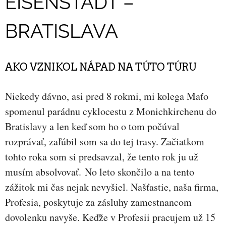
EISENSTADT –
BRATISLAVA
AKO VZNIKOL NÁPAD NA TÚTO TÚRU
Niekedy dávno, asi pred 8 rokmi, mi kolega Maťo
spomenul parádnu cyklocestu z Monichkirchenu do
Bratislavy a len keď som ho o tom počúval
rozprávať, zaľúbil som sa do tej trasy. Začiatkom
tohto roka som si predsavzal, že tento rok ju už
musím absolvovať. No leto skončilo a na tento
zážitok mi čas nejak nevyšiel. Našťastie, naša firma,
Profesia, poskytuje za zásluhy zamestnancom
dovolenku navyše. Keďže v Profesii pracujem už 15