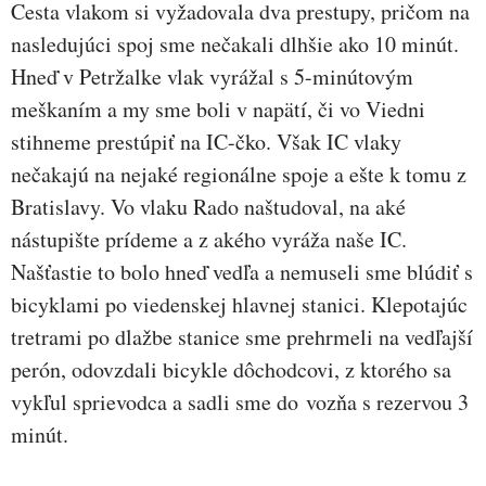
Cesta vlakom si vyžadovala dva prestupy, pričom na
nasledujúci spoj sme nečakali dlhšie ako 10 minút.
Hneď v Petržalke vlak vyrážal s 5-minútovým
meškaním a my sme boli v napätí, či vo Viedni
stihneme prestúpiť na IC-čko. Však IC vlaky
nečakajú na nejaké regionálne spoje a ešte k tomu z
Bratislavy. Vo vlaku Rado naštudoval, na aké
nástupište prídeme a z akého vyráža naše IC.
Našťastie to bolo hneď vedľa a nemuseli sme blúdiť s
bicyklami po viedenskej hlavnej stanici. Klepotajúc
tretrami po dlažbe stanice sme prehrmeli na vedľajší
perón, odovzdali bicykle dôchodcovi, z ktorého sa
vykľul sprievodca a sadli sme do vozňa s rezervou 3
minút.