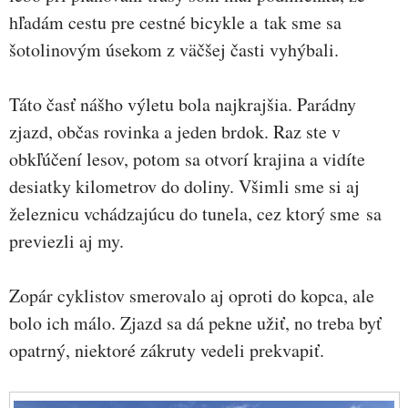
hľadám cestu pre cestné bicykle a tak sme sa
šotolinovým úsekom z väčšej časti vyhýbali.
Táto časť nášho výletu bola najkrajšia. Parádny
zjazd, občas rovinka a jeden brdok. Raz ste v
obkľúčení lesov, potom sa otvorí krajina a vidíte
desiatky kilometrov do doliny. Všimli sme si aj
železnicu vchádzajúcu do tunela, cez ktorý sme sa
previezli aj my.
Zopár cyklistov smerovalo aj oproti do kopca, ale
bolo ich málo. Zjazd sa dá pekne užiť, no treba byť
opatrný, niektoré zákruty vedeli prekvapiť.