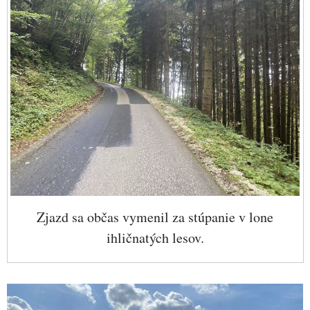
Zjazd sa občas vymenil za stúpanie v lone
ihličnatých lesov.