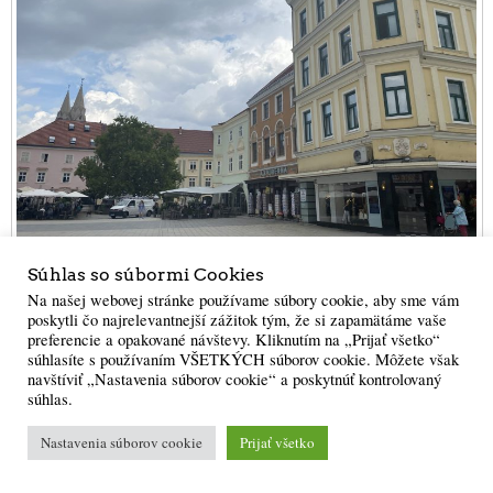
Súhlas so súbormi Cookies
Námestie vo Wiener Neustadt
Na našej webovej stránke používame súbory cookie, aby sme vám
poskytli čo najrelevantnejší zážitok tým, že si zapamätáme vaše
preferencie a opakované návštevy. Kliknutím na „Prijať všetko“
súhlasíte s používaním VŠETKÝCH súborov cookie. Môžete však
navštíviť „Nastavenia súborov cookie“ a poskytnúť kontrolovaný
súhlas.
Nastavenia súborov cookie
Prijať všetko