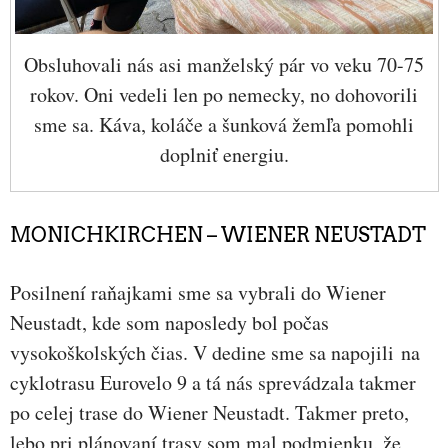
Obsluhovali nás asi manželský pár vo veku 70-75
rokov. Oni vedeli len po nemecky, no dohovorili
sme sa. Káva, koláče a šunková žemľa pomohli
doplniť energiu.
MONICHKIRCHEN – WIENER NEUSTADT
Posilnení raňajkami sme sa vybrali do Wiener
Neustadt, kde som naposledy bol počas
vysokoškolských čias. V dedine sme sa napojili na
cyklotrasu Eurovelo 9 a tá nás sprevádzala takmer
po celej trase do Wiener Neustadt. Takmer preto,
lebo pri plánovaní trasy som mal podmienku, že