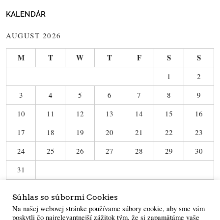
KALENDÁR
AUGUST 2026
M
T
W
T
F
S
S
1
2
3
4
5
6
7
8
9
10
11
12
13
14
15
16
17
18
19
20
21
22
23
24
25
26
27
28
29
30
31
« Jun
Súhlas so súbormi Cookies
Na našej webovej stránke používame súbory cookie, aby sme vám
poskytli čo najrelevantnejší zážitok tým, že si zapamätáme vaše