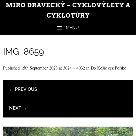
MIRO DRAVECKÝ – CYKLOVÝLETY A
CYKLOTÚRY
MENU
Skip to content
IMG_8659
Published
15th September 2023
at
3024 × 4032
in
Do Košíc cez Poľsko
← PREVIOUS
NEXT →