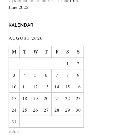
Cyklomaratón Šamorín – Jasná
15th
June 2025
KALENDÁR
AUGUST 2026
M
T
W
T
F
S
S
1
2
3
4
5
6
7
8
9
10
11
12
13
14
15
16
17
18
19
20
21
22
23
24
25
26
27
28
29
30
31
« Jun