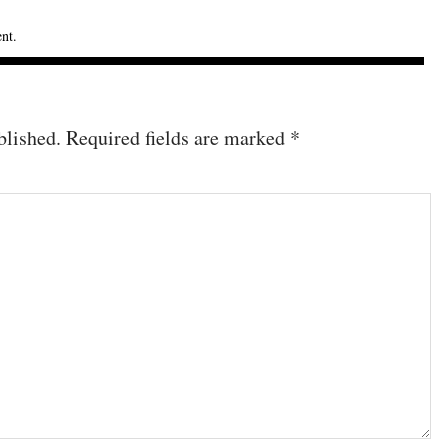
ent
.
blished.
Required fields are marked
*