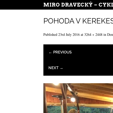
MIRO DRAVECKÝ – CYK
POHODA V KEREKES 
Published
23rd July 2016
at
3264 × 2448
in
Den
← PREVIOUS
NEXT →