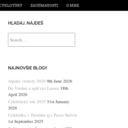
ENT
CYKLOTÚRY
ZAUJÍMAVOSTI
O MNE
HĽADAJ, NÁJDEŠ
Search
NAJNOVŠIE BLOGY
Alpské vrcholy 2026
9th June 2026
Do Viedne a späť cez Lassee
18th
April 2026
Cyklistický rok 2025
31st January
2026
Cyklistika v Tirolsku aj s Passo Stelvio
1st September 2025