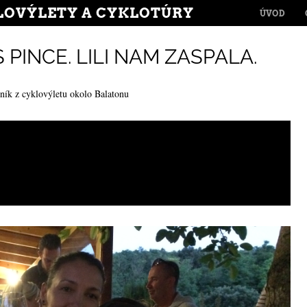
MENU
LOVÝLETY A CYKLOTÚRY
SKIP TO CONT
ÚVOD
PINCE. LILI NAM ZASPALA.
ník z cyklovýletu okolo Balatonu