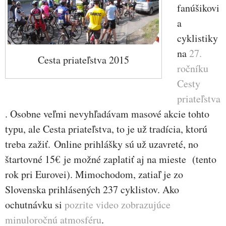
fanúšikovi
a
cyklistiky
na
27.
Cesta priateľstva 2015
ročníku
Cesty
priateľstva
. Osobne veľmi nevyhľadávam masové akcie tohto
typu, ale Cesta priateľstva, to je už tradícia, ktorú
treba zažiť. Online prihlášky sú už uzavreté, no
štartovné 15€ je možné zaplatiť aj na mieste (tento
rok pri Eurovei). Mimochodom, zatiaľ je zo
Slovenska prihlásených 237 cyklistov. Ako
ochutnávku si
pozrite video zobrazujúce
minuloročnú atmosféru
.