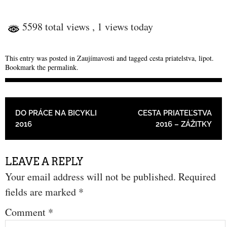
5598 total views
, 1 views today
This entry was posted in
Zaujímavosti
and tagged
cesta priatelstva
,
lipot
.
Bookmark the
permalink
.
POST NAVIGATION
DO PRÁCE NA BICYKLI
CESTA PRIATEĽSTVA
2016
2016 – ZÁŽITKY
LEAVE A REPLY
Your email address will not be published.
Required
fields are marked
*
Comment
*