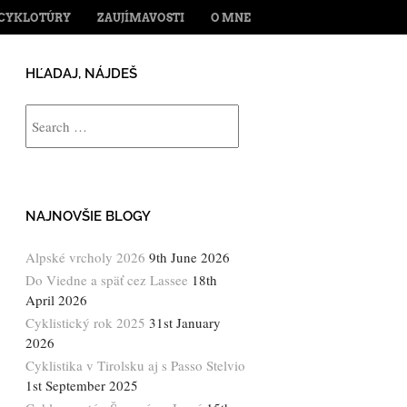
ENT
CYKLOTÚRY
ZAUJÍMAVOSTI
O MNE
HĽADAJ, NÁJDEŠ
Search
NAJNOVŠIE BLOGY
Alpské vrcholy 2026
9th June 2026
Do Viedne a späť cez Lassee
18th
April 2026
Cyklistický rok 2025
31st January
2026
Cyklistika v Tirolsku aj s Passo Stelvio
1st September 2025