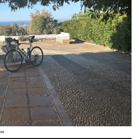
ent
.