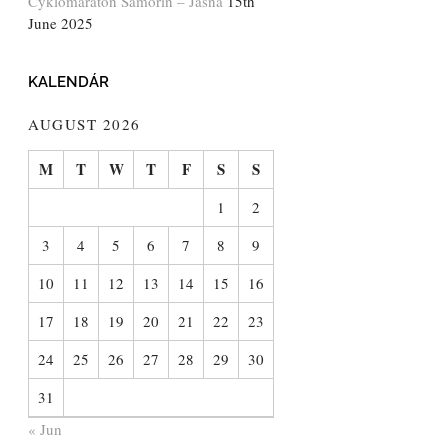
Cyklomaratón Šamorín – Jasná
15th
June 2025
KALENDÁR
AUGUST 2026
M
T
W
T
F
S
S
1
2
3
4
5
6
7
8
9
10
11
12
13
14
15
16
17
18
19
20
21
22
23
24
25
26
27
28
29
30
31
« Jun