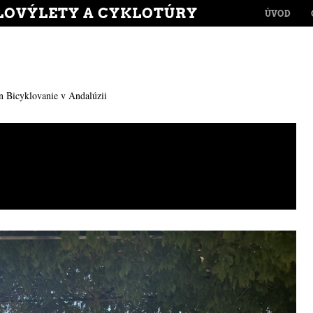
MENU
LOVÝLETY A CYKLOTÚRY
SKIP TO CONT
ÚVOD
n
Bicyklovanie v Andalúzii