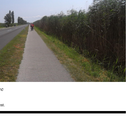
ee
ent
.