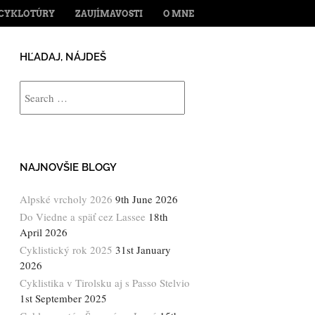
ENT
CYKLOTÚRY
ZAUJÍMAVOSTI
O MNE
HĽADAJ, NÁJDEŠ
Search
NAJNOVŠIE BLOGY
Alpské vrcholy 2026
9th June 2026
Do Viedne a späť cez Lassee
18th
April 2026
Cyklistický rok 2025
31st January
2026
Cyklistika v Tirolsku aj s Passo Stelvio
1st September 2025