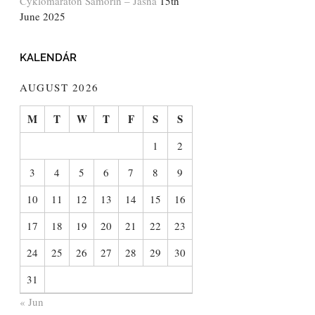
Cyklomaratón Šamorín – Jasná
15th
June 2025
KALENDÁR
AUGUST 2026
M
T
W
T
F
S
S
1
2
3
4
5
6
7
8
9
10
11
12
13
14
15
16
17
18
19
20
21
22
23
24
25
26
27
28
29
30
31
« Jun