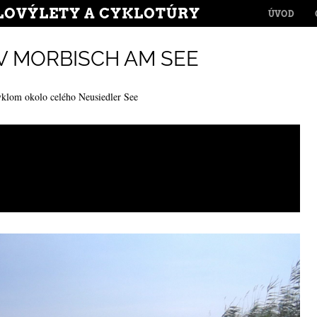
MENU
LOVÝLETY A CYKLOTÚRY
SKIP TO CONT
ÚVOD
 V MORBISCH AM SEE
yklom okolo celého Neusiedler See