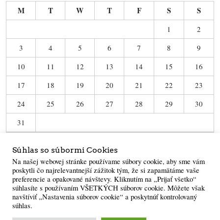
M
T
W
T
F
S
S
1
2
3
4
5
6
7
8
9
10
11
12
13
14
15
16
17
18
19
20
21
22
23
24
25
26
27
28
29
30
31
« Jun
Súhlas so súbormi Cookies
Na našej webovej stránke používame súbory cookie, aby sme vám
poskytli čo najrelevantnejší zážitok tým, že si zapamätáme vaše
preferencie a opakované návštevy. Kliknutím na „Prijať všetko“
súhlasíte s používaním VŠETKÝCH súborov cookie. Môžete však
navštíviť „Nastavenia súborov cookie“ a poskytnúť kontrolovaný
súhlas.
Powered by
WordPress
·
Built with
Untitled