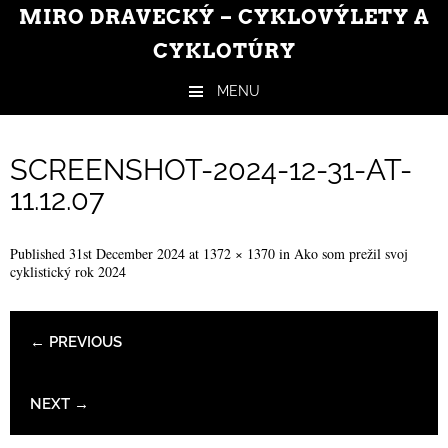
MIRO DRAVECKÝ – CYKLOVÝLETY A
CYKLOTÚRY
MENU
Skip to content
SCREENSHOT-2024-12-31-AT-
11.12.07
Published
31st December 2024
at
1372 × 1370
in
Ako som prežil svoj
cyklistický rok 2024
← PREVIOUS
NEXT →