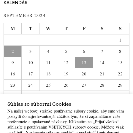
KALENDÁR
SEPTEMBER 2024
M
T
W
T
F
S
S
1
2
3
4
5
6
7
8
9
10
11
12
13
14
15
16
17
18
19
20
21
22
23
24
25
26
27
28
29
30
Súhlas so súbormi Cookies
« Jul
Dec »
Na našej webovej stránke používame súbory cookie, aby sme vám
poskytli čo najrelevantnejší zážitok tým, že si zapamätáme vaše
preferencie a opakované návštevy. Kliknutím na „Prijať všetko“
súhlasíte s používaním VŠETKÝCH súborov cookie. Môžete však
navštíviť „Nastavenia súborov cookie“ a poskytnúť kontrolovaný