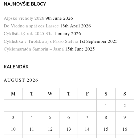
NAJNOVŠIE BLOGY
Alpské vrcholy 2026
9th June 2026
Do Viedne a späť cez Lassee
18th April 2026
Cyklistický rok 2025
31st January 2026
Cyklistika v Tirolsku aj s Passo Stelvio
1st September 2025
Cyklomaratón Šamorín – Jasná
15th June 2025
KALENDÁR
AUGUST 2026
M
T
W
T
F
S
S
1
2
3
4
5
6
7
8
9
10
11
12
13
14
15
16