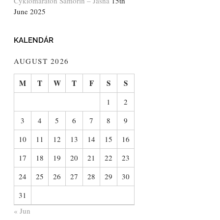
Cyklomaratón Šamorín – Jasná
15th
June 2025
KALENDÁR
AUGUST 2026
M
T
W
T
F
S
S
1
2
3
4
5
6
7
8
9
10
11
12
13
14
15
16
17
18
19
20
21
22
23
24
25
26
27
28
29
30
31
« Jun