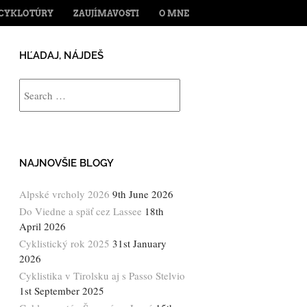
ENT
CYKLOTÚRY
ZAUJÍMAVOSTI
O MNE
HĽADAJ, NÁJDEŠ
Search
NAJNOVŠIE BLOGY
Alpské vrcholy 2026
9th June 2026
Do Viedne a späť cez Lassee
18th
April 2026
Cyklistický rok 2025
31st January
2026
Cyklistika v Tirolsku aj s Passo Stelvio
1st September 2025