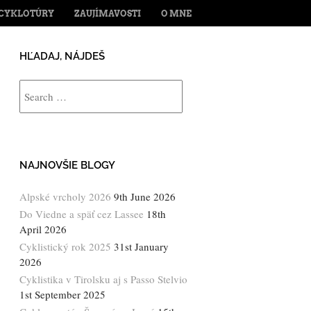
ENT
CYKLOTÚRY
ZAUJÍMAVOSTI
O MNE
HĽADAJ, NÁJDEŠ
Search
NAJNOVŠIE BLOGY
Alpské vrcholy 2026
9th June 2026
Do Viedne a späť cez Lassee
18th
April 2026
Cyklistický rok 2025
31st January
2026
Cyklistika v Tirolsku aj s Passo Stelvio
1st September 2025