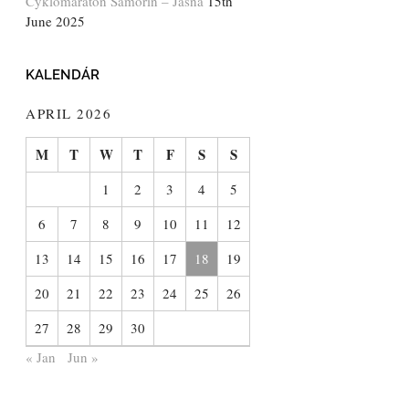
Cyklomaratón Šamorín – Jasná
15th
June 2025
KALENDÁR
APRIL 2026
M
T
W
T
F
S
S
1
2
3
4
5
6
7
8
9
10
11
12
13
14
15
16
17
18
19
20
21
22
23
24
25
26
27
28
29
30
« Jan
Jun »