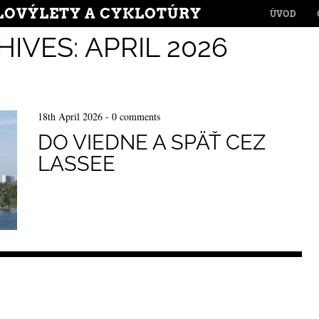
MENU
LOVÝLETY A CYKLOTÚRY
SKIP TO CONT
ÚVOD
HIVES:
APRIL 2026
18th April 2026
-
0 comments
DO VIEDNE A SPÄŤ CEZ
LASSEE