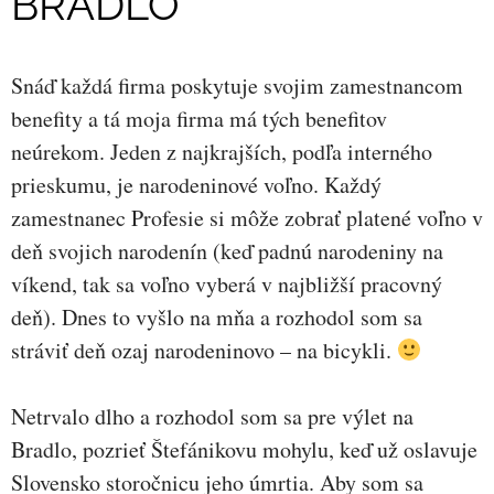
BRADLO
Snáď každá firma poskytuje svojim zamestnancom
benefity a tá moja firma má tých benefitov
neúrekom. Jeden z najkrajších, podľa interného
prieskumu, je narodeninové voľno. Každý
zamestnanec Profesie si môže zobrať platené voľno v
deň svojich narodenín (keď padnú narodeniny na
víkend, tak sa voľno vyberá v najbližší pracovný
deň). Dnes to vyšlo na mňa a rozhodol som sa
stráviť deň ozaj narodeninovo – na bicykli.
Netrvalo dlho a rozhodol som sa pre výlet na
Bradlo, pozrieť Štefánikovu mohylu, keď už oslavuje
Slovensko storočnicu jeho úmrtia. Aby som sa