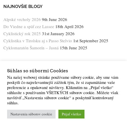
NAJNOVŠIE BLOGY
Alpské vrcholy 2026
9th June 2026
Do Viedne a späť cez Lassee
18th April 2026
Cyklistický rok 2025
31st January 2026
Cyklistika v Tirolsku aj s Passo Stelvio
1st September 2025
Cyklomaratón Šamorín – Jasná
15th June 2025
KALENDÁR
Súhlas so súbormi Cookies
AUGUST 2026
Na našej webovej stránke používame súbory cookie, aby sme vám
poskytli čo najrelevantnejší zážitok tým, že si zapamätáme vaše
preferencie a opakované návštevy. Kliknutím na „Prijať všetko“
M
T
W
T
F
S
S
súhlasíte s používaním VŠETKÝCH súborov cookie. Môžete však
navštíviť „Nastavenia súborov cookie“ a poskytnúť kontrolovaný
1
2
súhlas.
3
4
5
6
7
8
9
Nastavenia súborov cookie
Prijať všetko
10
11
12
13
14
15
16