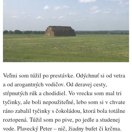
Veľmi som túžil po prestávke. Odýchnuť si od vetra
a od arogantných vodičov. Od deravej cesty,
stŕpnutých rúk a chodidiel. Vo vrecku som mal tri
tyčinky, ale boli nepoužiteľné, lebo som si v chvate
ráno zabalil tyčinky s čokoládou, ktorá bola totálne
roztopená. Túžil som po pive, po jedle a studenej
vode. Plavecký Peter – nič, žiadny bufet či krčma.