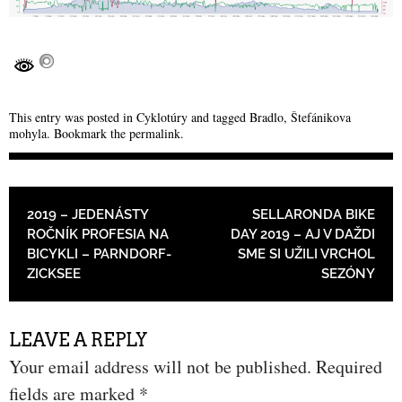
This entry was posted in
Cyklotúry
and tagged
Bradlo
,
Štefánikova
mohyla
. Bookmark the
permalink
.
POST NAVIGATION
2019 – JEDENÁSTY
SELLARONDA BIKE
ROČNÍK PROFESIA NA
DAY 2019 – AJ V DAŽDI
BICYKLI – PARNDORF-
SME SI UŽILI VRCHOL
ZICKSEE
SEZÓNY
LEAVE A REPLY
Your email address will not be published.
Required
fields are marked
*