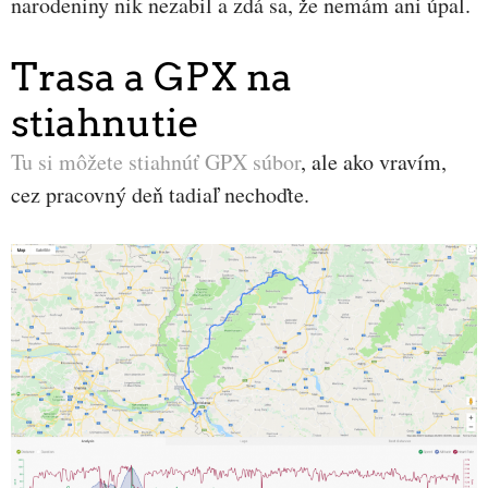
narodeniny nik nezabil a zdá sa, že nemám ani úpal.
Trasa a GPX na
stiahnutie
Tu si môžete stiahnúť GPX súbor
, ale ako vravím,
cez pracovný deň tadiaľ nechoďte.