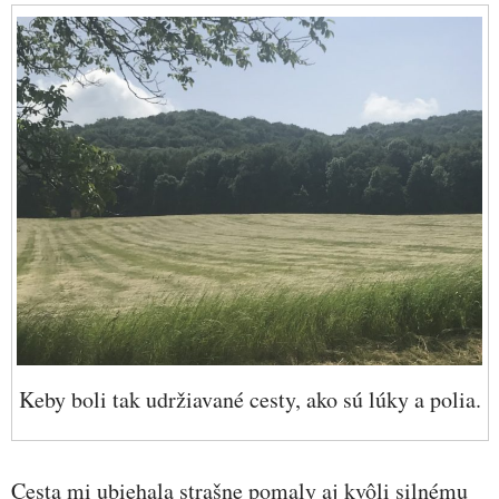
Keby boli tak udržiavané cesty, ako sú lúky a polia.
Cesta mi ubiehala strašne pomaly aj kvôli silnému