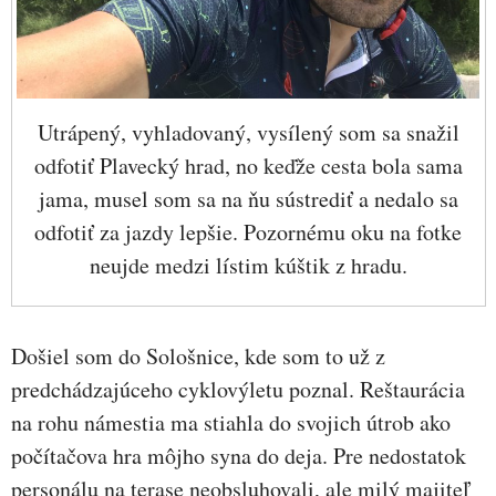
Utrápený, vyhladovaný, vysílený som sa snažil
odfotiť Plavecký hrad, no keďže cesta bola sama
jama, musel som sa na ňu sústrediť a nedalo sa
odfotiť za jazdy lepšie. Pozornému oku na fotke
neujde medzi lístim kúštik z hradu.
Došiel som do Sološnice, kde som to už z
predchádzajúceho cyklovýletu poznal. Reštaurácia
na rohu námestia ma stiahla do svojich útrob ako
počítačova hra môjho syna do deja. Pre nedostatok
personálu na terase neobsluhovali, ale milý majiteľ