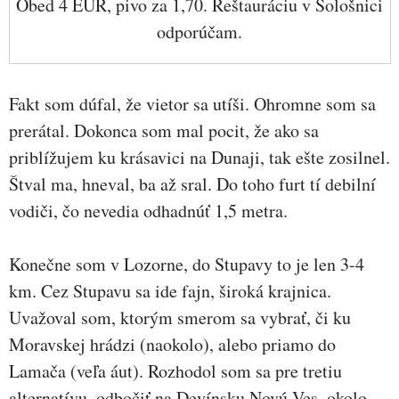
Obed 4 EUR, pivo za 1,70. Reštauráciu v Sološnici
odporúčam.
Fakt som dúfal, že vietor sa utíši. Ohromne som sa
prerátal. Dokonca som mal pocit, že ako sa
priblížujem ku krásavici na Dunaji, tak ešte zosilnel.
Štval ma, hneval, ba až sral. Do toho furt tí debilní
vodiči, čo nevedia odhadnúť 1,5 metra.
Konečne som v Lozorne, do Stupavy to je len 3-4
km. Cez Stupavu sa ide fajn, široká krajnica.
Uvažoval som, ktorým smerom sa vybrať, či ku
Moravskej hrádzi (naokolo), alebo priamo do
Lamača (veľa áut). Rozhodol som sa pre tretiu
alternatívu, odbočiť na Devínsku Novú Ves, okolo