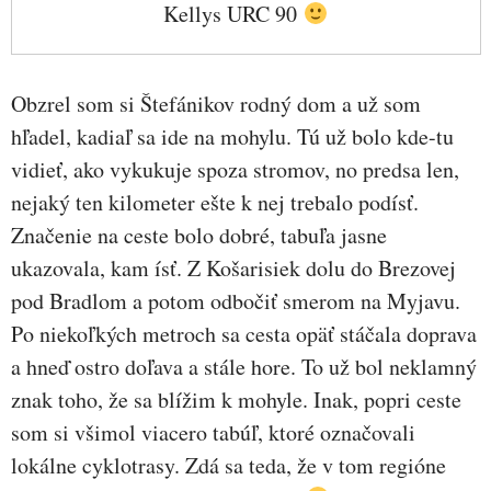
Kellys URC 90
Obzrel som si Štefánikov rodný dom a už som
hľadel, kadiaľ sa ide na mohylu. Tú už bolo kde-tu
vidieť, ako vykukuje spoza stromov, no predsa len,
nejaký ten kilometer ešte k nej trebalo podísť.
Značenie na ceste bolo dobré, tabuľa jasne
ukazovala, kam ísť. Z Košarisiek dolu do Brezovej
pod Bradlom a potom odbočiť smerom na Myjavu.
Po niekoľkých metroch sa cesta opäť stáčala doprava
a hneď ostro doľava a stále hore. To už bol neklamný
znak toho, že sa blížim k mohyle. Inak, popri ceste
som si všimol viacero tabúľ, ktoré označovali
lokálne cyklotrasy. Zdá sa teda, že v tom regióne