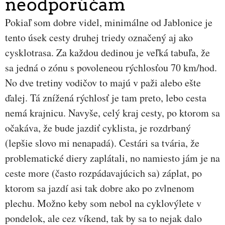
neodporúčam
Pokiaľ som dobre videl, minimálne od Jablonice je
tento úsek cesty druhej triedy označený aj ako
cysklotrasa. Za každou dedinou je veľká tabuľa, že
sa jedná o zónu s povoleneou rýchlosťou 70 km/hod.
No dve tretiny vodičov to majú v paži alebo ešte
ďalej. Tá znížená rýchlosť je tam preto, lebo cesta
nemá krajnicu. Navyše, celý kraj cesty, po ktorom sa
očakáva, že bude jazdiť cyklista, je rozdrbaný
(lepšie slovo mi nenapadá). Cestári sa tvária, že
problematické diery zaplátali, no namiesto jám je na
ceste more (často rozpádavajúcich sa) záplat, po
ktorom sa jazdí asi tak dobre ako po zvlnenom
plechu. Možno keby som nebol na cyklovýlete v
pondelok, ale cez víkend, tak by sa to nejak dalo