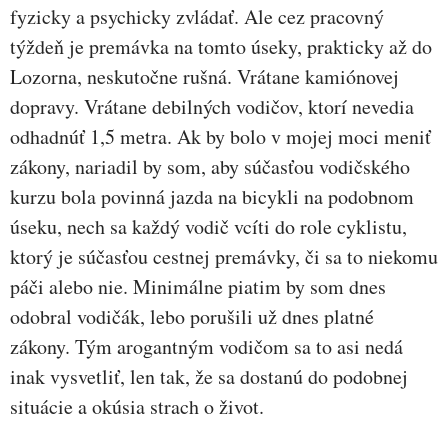
fyzicky a psychicky zvládať. Ale cez pracovný
týždeň je premávka na tomto úseky, prakticky až do
Lozorna, neskutočne rušná. Vrátane kamiónovej
dopravy. Vrátane debilných vodičov, ktorí nevedia
odhadnúť 1,5 metra. Ak by bolo v mojej moci meniť
zákony, nariadil by som, aby súčasťou vodičského
kurzu bola povinná jazda na bicykli na podobnom
úseku, nech sa každý vodič vcíti do role cyklistu,
ktorý je súčasťou cestnej premávky, či sa to niekomu
páči alebo nie. Minimálne piatim by som dnes
odobral vodičák, lebo porušili už dnes platné
zákony. Tým arogantným vodičom sa to asi nedá
inak vysvetliť, len tak, že sa dostanú do podobnej
situácie a okúsia strach o život.