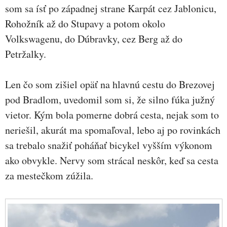
som sa ísť po západnej strane Karpát cez Jablonicu,
Rohožník až do Stupavy a potom okolo
Volkswagenu, do Dúbravky, cez Berg až do
Petržalky.
Len čo som zišiel opäť na hlavnú cestu do Brezovej
pod Bradlom, uvedomil som si, že silno fúka južný
vietor. Kým bola pomerne dobrá cesta, nejak som to
neriešil, akurát ma spomaľoval, lebo aj po rovinkách
sa trebalo snažiť poháňať bicykel vyšším výkonom
ako obvykle. Nervy som strácal neskôr, keď sa cesta
za mestečkom zúžila.