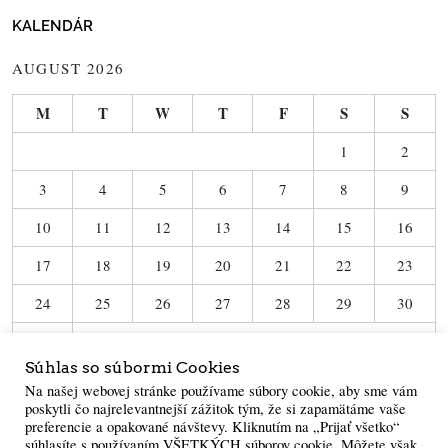
KALENDÁR
AUGUST 2026
M
T
W
T
F
S
S
1
2
3
4
5
6
7
8
9
10
11
12
13
14
15
16
17
18
19
20
21
22
23
24
25
26
27
28
29
30
31
Súhlas so súbormi Cookies
« Jun
Na našej webovej stránke používame súbory cookie, aby sme vám
poskytli čo najrelevantnejší zážitok tým, že si zapamätáme vaše
preferencie a opakované návštevy. Kliknutím na „Prijať všetko“
súhlasíte s používaním VŠETKÝCH súborov cookie. Môžete však