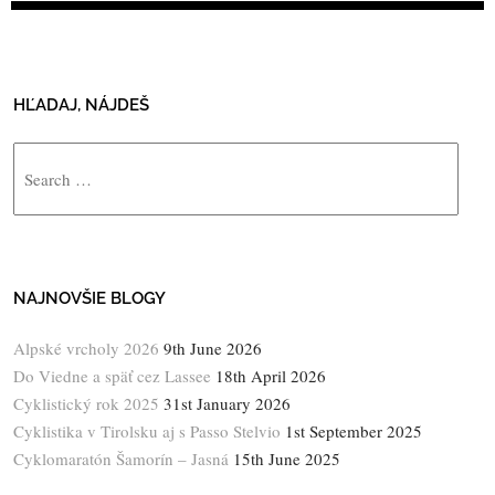
HĽADAJ, NÁJDEŠ
Search
NAJNOVŠIE BLOGY
Alpské vrcholy 2026
9th June 2026
Do Viedne a späť cez Lassee
18th April 2026
Cyklistický rok 2025
31st January 2026
Cyklistika v Tirolsku aj s Passo Stelvio
1st September 2025
Cyklomaratón Šamorín – Jasná
15th June 2025