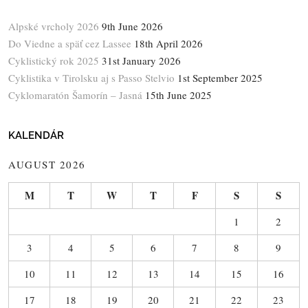
Alpské vrcholy 2026
9th June 2026
Do Viedne a späť cez Lassee
18th April 2026
Cyklistický rok 2025
31st January 2026
Cyklistika v Tirolsku aj s Passo Stelvio
1st September 2025
Cyklomaratón Šamorín – Jasná
15th June 2025
KALENDÁR
AUGUST 2026
M
T
W
T
F
S
S
1
2
3
4
5
6
7
8
9
10
11
12
13
14
15
16
17
18
19
20
21
22
23