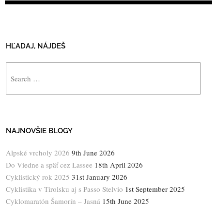
HĽADAJ, NÁJDEŠ
Search
NAJNOVŠIE BLOGY
Alpské vrcholy 2026
9th June 2026
Do Viedne a späť cez Lassee
18th April 2026
Cyklistický rok 2025
31st January 2026
Cyklistika v Tirolsku aj s Passo Stelvio
1st September 2025
Cyklomaratón Šamorín – Jasná
15th June 2025