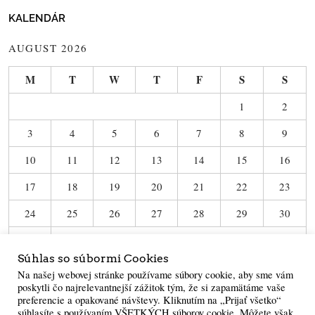
KALENDÁR
AUGUST 2026
M
T
W
T
F
S
S
1
2
3
4
5
6
7
8
9
10
11
12
13
14
15
16
17
18
19
20
21
22
23
24
25
26
27
28
29
30
31
Súhlas so súbormi Cookies
« Jun
Na našej webovej stránke používame súbory cookie, aby sme vám
poskytli čo najrelevantnejší zážitok tým, že si zapamätáme vaše
preferencie a opakované návštevy. Kliknutím na „Prijať všetko“
súhlasíte s používaním VŠETKÝCH súborov cookie. Môžete však