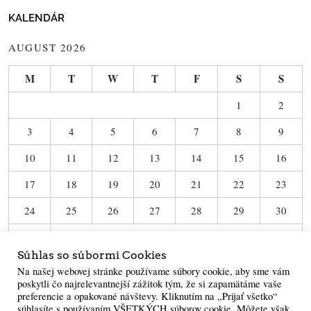
KALENDÁR
AUGUST 2026
M
T
W
T
F
S
S
1
2
3
4
5
6
7
8
9
10
11
12
13
14
15
16
17
18
19
20
21
22
23
24
25
26
27
28
29
30
31
Súhlas so súbormi Cookies
« Jun
Na našej webovej stránke používame súbory cookie, aby sme vám
poskytli čo najrelevantnejší zážitok tým, že si zapamätáme vaše
preferencie a opakované návštevy. Kliknutím na „Prijať všetko“
súhlasíte s používaním VŠETKÝCH súborov cookie. Môžete však