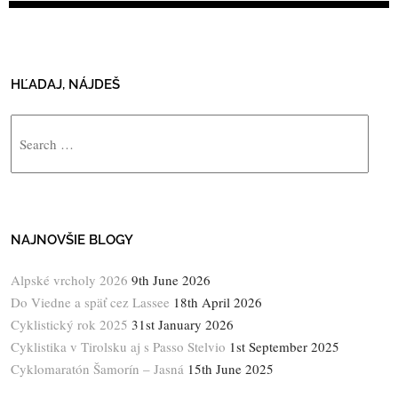
HĽADAJ, NÁJDEŠ
Search
NAJNOVŠIE BLOGY
Alpské vrcholy 2026
9th June 2026
Do Viedne a späť cez Lassee
18th April 2026
Cyklistický rok 2025
31st January 2026
Cyklistika v Tirolsku aj s Passo Stelvio
1st September 2025
Cyklomaratón Šamorín – Jasná
15th June 2025